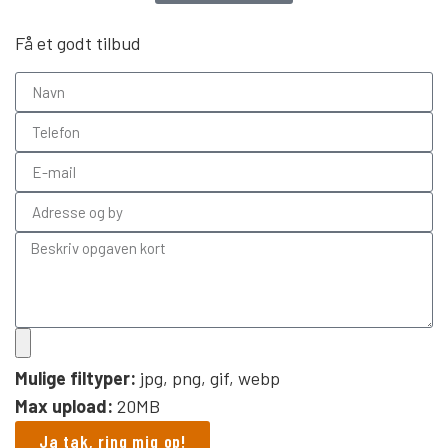
Få et godt tilbud
Mulige filtyper:
jpg, png, gif, webp
Max upload:
20MB
Ja tak, ring mig op!