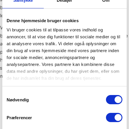
Samtykke
Detaljer
Om
både slidstærk og nem at rengøre, hvilket gør hverdagen
lettere.
Denne hjemmeside bruger cookies
Vi hjælper dig med at vælge den rette microcement til
Vi bruger cookies til at tilpasse vores indhold og
badeværelse, så du får et resultat, der matcher både dine
annoncer, til at vise dig funktioner til sociale medier og til
æstetiske og praktiske behov ved renovering. Med
at analysere vores trafik. Vi deler også oplysninger om
din brug af vores hjemmeside med vores partnere inden
professionel vejledning og korrekt udførelse sikrer vi en
for sociale medier, annonceringspartnere og
holdbar løsning, der holder i mange år. Lad os rådgive dig,
analysepartnere. Vores partnere kan kombinere disse
så du får mest muligt ud af dit nye badeværelse med
data med andre oplysninger, du har givet dem, eller som
microcement.
de har indsamlet fra din brug af deres tjenester.
27 44 07 96
Samtykkevalg
Nødvendig
Gør dit badeværelse til et
Præferencer
drømmerum