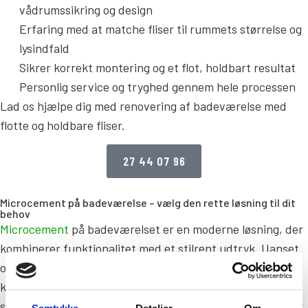
vådrumssikring og design
Erfaring med at matche fliser til rummets størrelse og
lysindfald
Sikrer korrekt montering og et flot, holdbart resultat
Personlig service og tryghed gennem hele processen
Lad os hjælpe dig med renovering af badeværelse med
flotte og holdbare fliser.
27 44 07 96
Microcement på badeværelse – vælg den rette løsning til dit
behov
Microcement
på badeværelset er en moderne løsning, der
kombinerer funktionalitet med et stilrent udtryk. Uanset
om du ønsker et råt, minimalistisk look eller en mere
klassisk stil, giver microcement utallige muligheder for at
skabe et unikt og indbydende badeværelse. Overfladen er