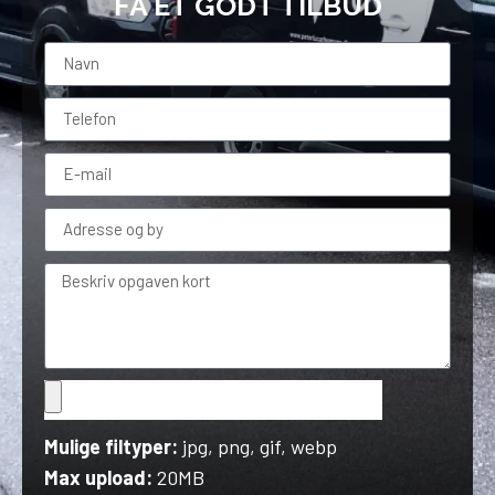
FÅ ET GODT TILBUD
Mulige filtyper:
jpg, png, gif, webp
Max upload:
20MB