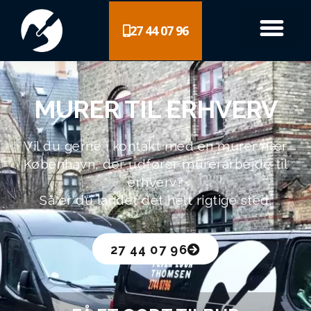
27 44 07 96
MURER TIL ERHVERV
Vil du gerne i kontakt med en murer nær
København, der udfører murerarbejde til
erhverv?
Så er du landet det helt rigtige sted.
27 44 07 96