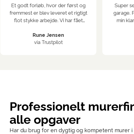
Et godt forløb, hvor der først og
Super ser
fremmest er blev leveret et rigtigt
garage. P
flot stykke arbejde. Vi har fået
min klar
lavet en stor tilbygning i form af et
mødte op 
køkken-alrum. Den løbende
Rune Jensen
tilbud, og
via Trustpilot
dialog har været meget fin, og
mærke, a
tilbagemeldinger er sket hurtigt.
tager sit 
De fleste aftaler er blevet holdt,
en god r
og når tidsplanen er skredet, som
forløbet
det jo sker i større byggerier, har
havde
der været god information
imødek
herom. Peter har været god til
s
løbende at komme med input. Alt
Professionelt murerfir
i alt er vi meget tilfredse med den
samlede leverance.
alle opgaver
Har du brug for en dygtig og kompetent murer i 