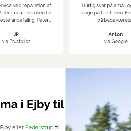
vice ved reparation af
Hurtig svar på email o
eter Luca Thomsen får
fange på telefonen. Fin
este anbefaling. Peter
på badeværels
til inspektion forud for
 allerede her kunne man
JP
Anton
via Trustpilot
via Google
t det er en mand, der
fag seriøst. Og vi havde
o i maven gennem hele
. Hans svende, som vi
 gående hos os, var
ommende og meget
ervicemindede.
ma i Ejby til
Ejby eller
Pederstrup
til