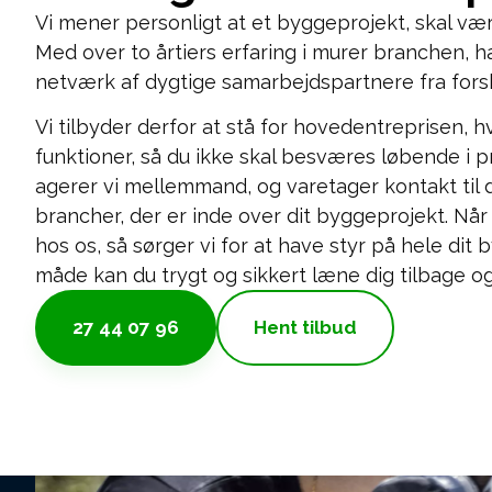
Vi mener personligt at et byggeprojekt, skal væ
Med over to årtiers erfaring i murer branchen, ha
netværk af dygtige samarbejdspartnere fra forsk
Vi tilbyder derfor at stå for hovedentreprisen, hv
funktioner, så du ikke skal besværes løbende i p
agerer vi mellemmand, og varetager kontakt til
brancher, der er inde over dit byggeprojekt. Når 
hos os, så sørger vi for at have styr på hele dit
måde kan du trygt og sikkert læne dig tilbage og 
27 44 07 96
Hent tilbud