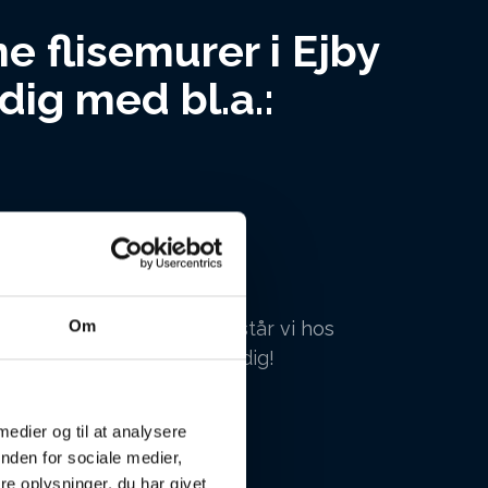
e flisemurer i Ejby
dig med bl.a.:
Om
med sans for kvalitet, så står vi hos
omsen klar til at hjælpe dig!
nt tilbud
 medier og til at analysere
nden for sociale medier,
e oplysninger, du har givet