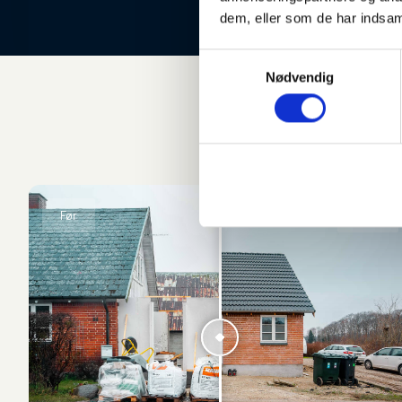
dem, eller som de har indsaml
Samtykkevalg
Nødvendig
Før/e
Før
Efter