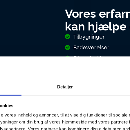
Vores erfarn
kan hjælpe 
Tilbygninger
Badeværelser
Flisearbejde
Microcement
Facaderenovering
Detaljer
Så skal du bruge en murer 
Murermester Peter Luca Th
ookies
27 44 07 96
He
se vores indhold og annoncer, til at vise dig funktioner til sociale
oplysninger om din brug af vores hjemmeside med vores partnere i
ysepartnere. Vores partnere kan kombinere disse data med andr