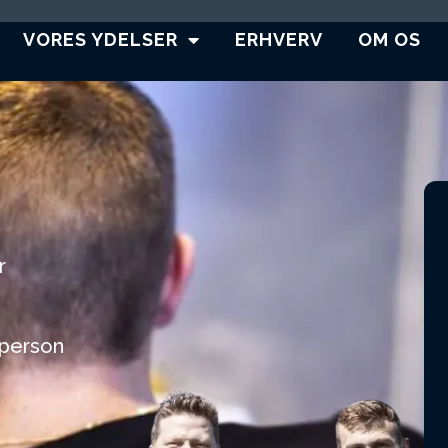
VORES YDELSER
ERHVERV
OM OS
r
tperson