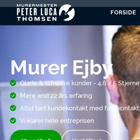
FORSIDE
Murer Ejby
Glade & tilfredse kunder - 4,6 / 5 Stjerne
Mere end 22 års erfaring
Altid tæt kundekontakt med fast kontak
Vi klarer hele entreprisen