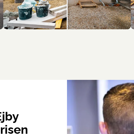
Ejby
risen