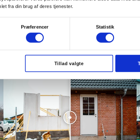
et fra din brug af deres tjenester.
Præferencer
Statistik
fter billeder af vores a
Tillad valgte
Før
Efter