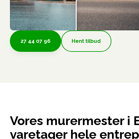
27 44 07 96
Hent tilbud
Vores murermester i 
varetager hele entrep