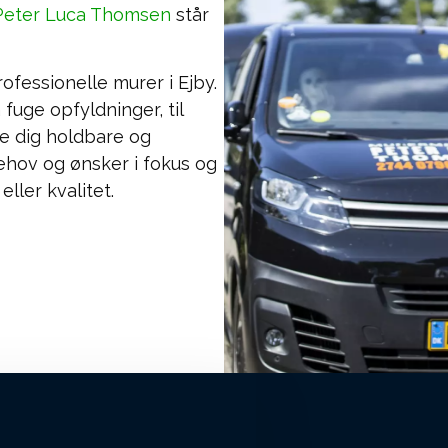
Peter Luca Thomsen
står
ofessionelle murer i Ejby.
fuge opfyldninger, til
yde dig holdbare og
behov og ønsker i fokus og
ller kvalitet.