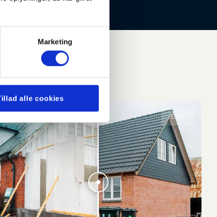
Marketing
rbejde
Tillad alle cookies
Før
Efter