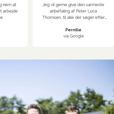
g nem at
Jeg vil gerne give den varmeste
t arbejde
anbefaling af Peter Luca
e
Thomsen, til alle der søger efter
en pålidelig og erfaren
murermester... Mindst 5 stjerner
Pernille
via Google
herfra!