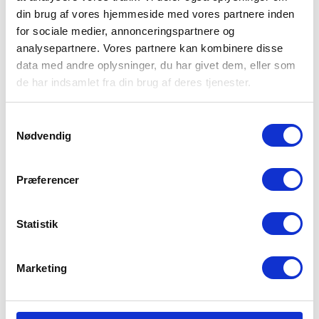
din brug af vores hjemmeside med vores partnere inden
for sociale medier, annonceringspartnere og
analysepartnere. Vores partnere kan kombinere disse
data med andre oplysninger, du har givet dem, eller som
de har indsamlet fra din brug af deres tjenester.
Samtykkevalg
Nødvendig
GIV DIT HJEM EN FORVANDLING
Præferencer
Grundig Facaderenovering i
Sundbyvester
Statistik
Leder du efter den bedste inden for
facaderenovering
i Sundbyvester?
Marketing
Peter Luca er specialisten, du har brug for.
Sundbyvester består af flere områder med
charmerende boliger, men som årene går, kan