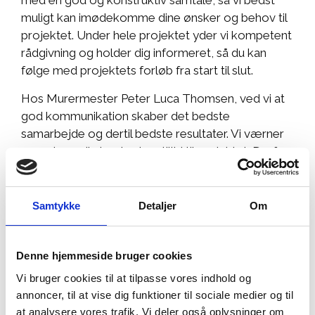
med en god og konstruktiv samtale, så vi bedst
muligt kan imødekomme dine ønsker og behov til
projektet. Under hele projektet yder vi kompetent
rådgivning og holder dig informeret, så du kan
følge med projektets forløb fra start til slut.
Hos Murermester Peter Luca Thomsen, ved vi at
god kommunikation skaber det bedste
samarbejde og dertil bedste resultater. Vi værner
meget om din tryghed og tillid til projektet. Derfor
sørger vi for at der ikke kommer nogle
ubehagelige overraskelser på fakturaen og sørger
altid for at bliver færdig til den aftale tid.
Samtykke
Detaljer
Om
27 44 07 96
Hent tilbud
Denne hjemmeside bruger cookies
Vi bruger cookies til at tilpasse vores indhold og
annoncer, til at vise dig funktioner til sociale medier og til
at analysere vores trafik. Vi deler også oplysninger om