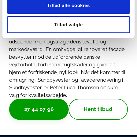
Tillad alle cookies
vejret og tiden efterlade mærker på facaderne.
Med professionel vandskuring, pudsning af
Tillad valgte
murværk og omfugning kan husejere i
Sundbyvester ikke blot forbedre deres boligs
udseende, men også øge dens levetid og
markedsværdi. En omhyggeligt renoveret facade
beskytter mod de udfordrende danske
vejrforhold, forhindrer fugtskader og giver dit
hjem et forfriskende, nyt look. Når det kommer til
omfugning i Sundbyvester og facaderenovering i
Sundbyvester, er Peter Luca Thomsen dit sikre
valg for kvalitetsarbejde.
27 44 07 96
Hent tilbud