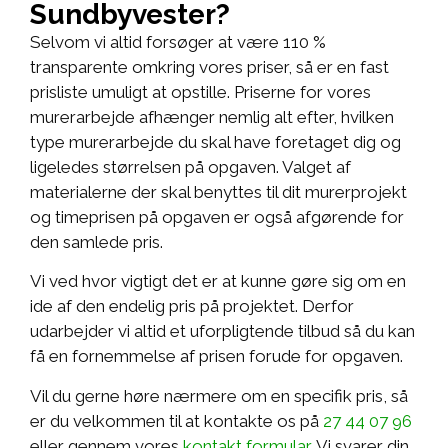
Sundbyvester?
Selvom vi altid forsøger at være 110 %
transparente omkring vores priser, så er en fast
prisliste umuligt at opstille. Priserne for vores
murerarbejde afhænger nemlig alt efter, hvilken
type murerarbejde du skal have foretaget dig og
ligeledes størrelsen på opgaven. Valget af
materialerne der skal benyttes til dit murerprojekt
og timeprisen på opgaven er også afgørende for
den samlede pris.
Vi ved hvor vigtigt det er at kunne gøre sig om en
ide af den endelig pris på projektet. Derfor
udarbejder vi altid et uforpligtende tilbud så du kan
få en fornemmelse af prisen forude for opgaven.
Vil du gerne høre nærmere om en specifik pris, så
er du velkommen til at kontakte os på
27 44 07 96
eller gennem vores
kontakt formular
. Vi svarer din