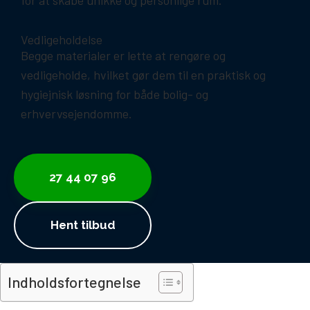
Vedligeholdelse
Begge materialer er lette at rengøre og
vedligeholde, hvilket gør dem til en praktisk og
hygiejnisk løsning for både bolig- og
erhvervsejendomme.
27 44 07 96
Hent tilbud
Indholdsfortegnelse