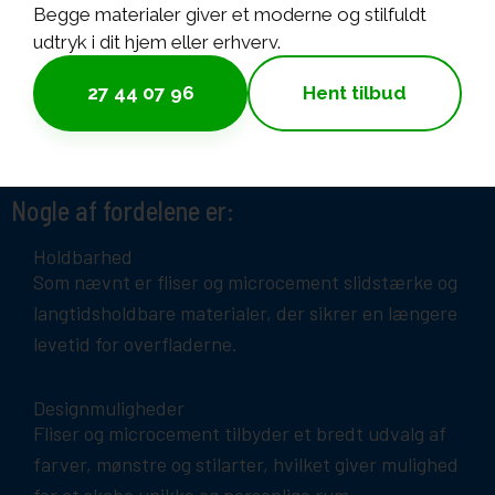
Begge materialer giver et moderne og stilfuldt
udtryk i dit hjem eller erhverv.
27 44 07 96
Hent tilbud
Nogle af fordelene er:
Holdbarhed
Som nævnt er fliser og microcement slidstærke og
langtidsholdbare materialer, der sikrer en længere
levetid for overfladerne.
Designmuligheder
Fliser og microcement tilbyder et bredt udvalg af
farver, mønstre og stilarter, hvilket giver mulighed
for at skabe unikke og personlige rum.