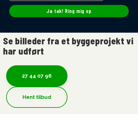
Ja tak! Ring mig op
Se billeder fra et byggeprojekt vi
har udført
27 44 07 96
Hent tilbud