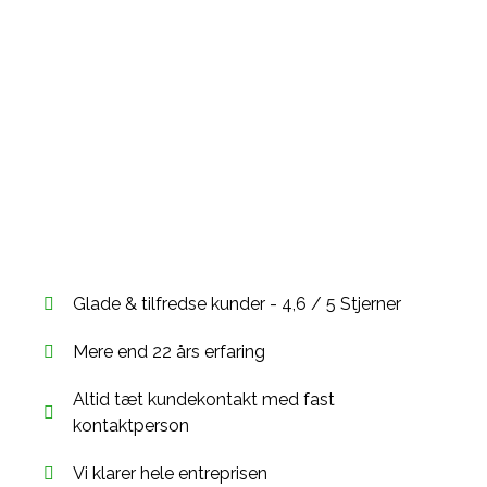
RENOVERING AF
BADEVÆRELSE I
KASTRUP
Drømmer du om et nyt badeværelse?
Vi klarer hele projektet
Glade & tilfredse kunder - 4,6 / 5 Stjerner
Mere end 22 års erfaring
Altid tæt kundekontakt med fast
kontaktperson
Vi klarer hele entreprisen